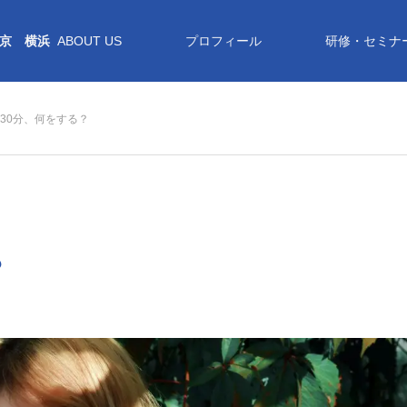
京 横浜
ABOUT US
プロフィール
研修・セミナ
30分、何をする？
？