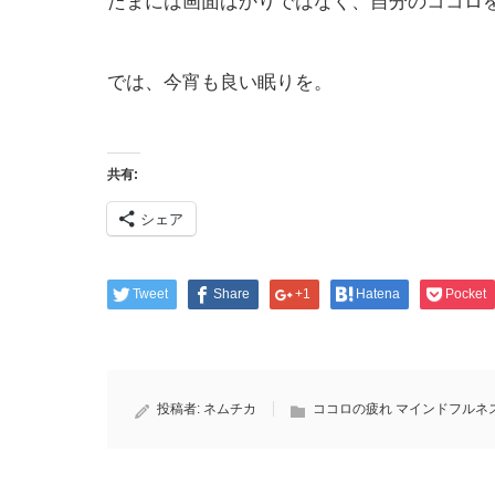
たまには画面ばかりではなく、自分のココロ
では、今宵も良い眠りを。
共有:
シェア
Tweet
Share
+1
Hatena
Pocket
投稿者:
ネムチカ
ココロの疲れ マインドフルネ