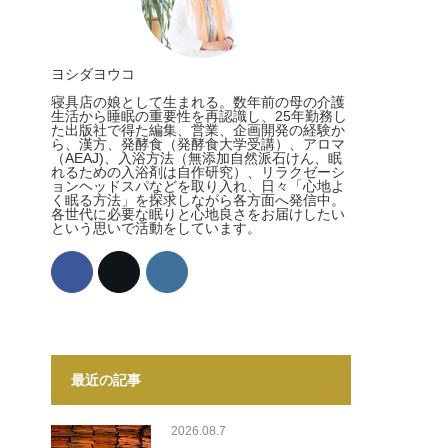
ヨシダヨウコ
寝具店の娘として生まれる。数年前の母の介護
生活から睡眠の重要性を再認識し、25年勤務し
た出版社で得た編集、営業、企画開発の経験か
ら、漢方、発酵食（発酵食大学受講）、アロマ
（AEAJ)、入浴方法（無添加自然派石けん、眠
れるための入浴剤は自作研究）、リラクゼーシ
ョンヘッドスパなどを取り入れ、日々「心地よ
く眠る方法」を探求しながら各方面へ発信中。
各世代に必要な眠りと心地良さをお届けしたい
という思いで活動をしています。
最近の記事
2026.08.7