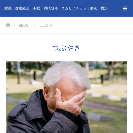
睡眠 健康経営 不眠 睡眠研修 ネムリノチカラ｜東京 横浜
ホーム
BLOG
つぶやき
つぶやき