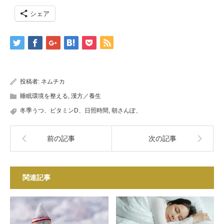
シェア
投稿者:
ネムチカ
睡眠環境を整える
,
漢方／養生
冬季うつ、ビタミンD、日照時間
,
朝さんぽ、
前の記事
次の記事
関連記事