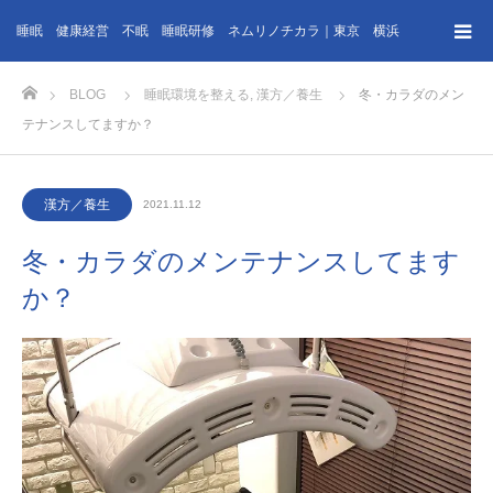
睡眠 健康経営 不眠 睡眠研修 ネムリノチカラ｜東京 横浜
ホーム
BLOG
睡眠環境を整える
,
漢方／養生
冬・カラダのメン
テナンスしてますか？
漢方／養生
2021.11.12
冬・カラダのメンテナンスしてます
か？