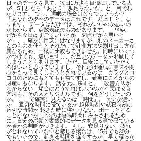
日々のデータを見て、毎日1万歩を目標にしている人
が、5千歩なら「あと５千歩足らないな」と一目でわ
かります。 でも、睡眠の場合はどうでしょうか？
「あなたの夕べのデータはこれです」以上！ と、な
ります。 データはだけでは、それがいいのか悪いの
かわからず、点数表記のものがあります。 「90点」
だから今日はすごくいいとか、54点だから悪いと
か、、、確かに目安にはなりますが、別のメーカーさ
んのものを使うとそれだけで計測方法や割り出し方が
異なるため、一概に比較もできません。同時にいくつ
かつけても、違いますし、お互いのデータを邪魔して
しまうこともあります。 ただ、目安にしていただく
のはいいと思っていますし、それだけ睡眠に興味や関
心をもって良くしようとされているのは、カラダとコ
コロのためにもとても有益ですし、確実にこれからの
財産にもなります。 話を元に戻すと、「改善方法が
わからない」場合はどうすればいいのか？ 実は改善
方法も、その人オリジナルです。 何をどうしたいの
か。 ここで確実に見えるのは「時間」。 長いか短い
か、 適切な時間に寝ているか 起床時刻や就寝時刻は
適切な時間か 起きた時に寝たりない、ボーっとする
ことがないか この点は睡眠時間に左右されるため
に、自分の感覚と客観的にデータを見る事で寝ている
か否かの判断がつきます。 もし、寝足りない、疲れ
がとれないていないと感じる場合は、15分でも30分
でもいいので、起きる時間を遅くするか、早く寝るか