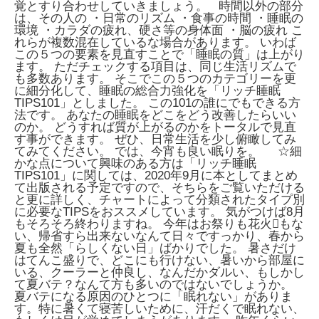
覚とすり合わせしていきましょう。 時間以外の部分
は、その人の ・日常のリズム ・食事の時間 ・睡眠の
環境 ・カラダの疲れ、硬さ等の身体面 ・脳の疲れ こ
れらが複数混在しているな場合があります。 いわば
この５つの要素を見直すことで「睡眠の質」は上がり
ます。 ただチェックする項目は、同じ生活リズムで
も多数あります。 そこでこの５つのカテゴリーを更
に細分化して、睡眠の総合力強化を「リッチ睡眠
TIPS101」としました。 この101の誰にでもできる方
法です。 あなたの睡眠をどこをどう改善したらいい
のか。 どうすれば質が上がるのかをトータルで見直
す事ができます。 ぜひ、日常生活を少し俯瞰してみ
てみてください。 では、今宵も良い眠りを。 ☆細
かな点について興味のある方は「リッチ睡眠
TIPS101」に関しては、2020年9月に本としてまとめ
て出版される予定ですので、そちらをご覧いただける
と更に詳しく、チャートによって分類されたタイプ別
に必要なTIPSをおススメしています。 気がつけば8月
もそろそろ終わりますね。 今年はお祭りも花火もな
い、帰省すら出来ないなんて日々ですっかり、春から
夏も全然「らしくない日」ばかりでした。
暑さだけ
はてんこ盛りで、どこにも行けない、暑いから部屋に
いる、クーラーと仲良し、なんだかダルい、もしかし
て夏バテ？なんて方も多いのではないでしょうか。
夏バテになる原因のひとつに「眠れない」がありま
す。特に暑くて寝苦しいために、汗だくで眠れない、