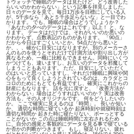
トウォッチで睡眠のデータは見たけど、どう改善した
らいいのかわからない」という記事を拝見しました。
日々のデータを見て、毎日1万歩を目標にしている人
が、5千歩なら「あと５千歩足らないな」と一目でわ
かります。 でも、睡眠の場合はどうでしょうか？
「あなたの夕べのデータはこれです」以上！ と、な
ります。 データはだけでは、それがいいのか悪いの
かわからず、点数表記のものがあります。 「90点」
だから今日はすごくいいとか、54点だから悪いと
か、、、確かに目安にはなりますが、別のメーカーさ
んのものを使うとそれだけで計測方法や割り出し方が
異なるため、一概に比較もできません。同時にいくつ
かつけても、違いますし、お互いのデータを邪魔して
しまうこともあります。 ただ、目安にしていただく
のはいいと思っていますし、それだけ睡眠に興味や関
心をもって良くしようとされているのは、カラダとコ
コロのためにもとても有益ですし、確実にこれからの
財産にもなります。 話を元に戻すと、「改善方法が
わからない」場合はどうすればいいのか？ 実は改善
方法も、その人オリジナルです。 何をどうしたいの
か。 ここで確実に見えるのは「時間」。 長いか短い
か、 適切な時間に寝ているか 起床時刻や就寝時刻は
適切な時間か 起きた時に寝たりない、ボーっとする
ことがないか この点は睡眠時間に左右されるため
に、自分の感覚と客観的にデータを見る事で寝ている
か否かの判断がつきます。 もし、寝足りない、疲れ