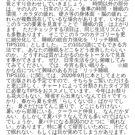
覚とすり合わせしていきましょう。 時間以外の部分
は、その人の ・日常のリズム ・食事の時間 ・睡眠の
環境 ・カラダの疲れ、硬さ等の身体面 ・脳の疲れ こ
れらが複数混在しているな場合があります。 いわば
この５つの要素を見直すことで「睡眠の質」は上がり
ます。 ただチェックする項目は、同じ生活リズムで
も多数あります。 そこでこの５つのカテゴリーを更
に細分化して、睡眠の総合力強化を「リッチ睡眠
TIPS101」としました。 この101の誰にでもできる方
法です。 あなたの睡眠をどこをどう改善したらいい
のか。 どうすれば質が上がるのかをトータルで見直
す事ができます。 ぜひ、日常生活を少し俯瞰してみ
てみてください。 では、今宵も良い眠りを。 ☆細
かな点について興味のある方は「リッチ睡眠
TIPS101」に関しては、2020年9月に本としてまとめ
て出版される予定ですので、そちらをご覧いただける
と更に詳しく、チャートによって分類されたタイプ別
に必要なTIPSをおススメしています。 今年はお祭り
も花火もない、帰省すら出来ないなんて日々ですっ
かり、春から夏も全然「らしくない日」ばかりでし
た。 暑さだけはてんこ盛りで、どこにも行けない、
暑いから部屋にいる、クーラーと仲良し、なんだかダ
ルい、もしかして夏バテ？なんて方も多いのではない
でしょうか。
夏バテになる原因のひとつに「眠れな
い」があります。特に暑くて寝苦しいために、汗だく
で眠れない、もしくは目が覚めてしまうがあります。