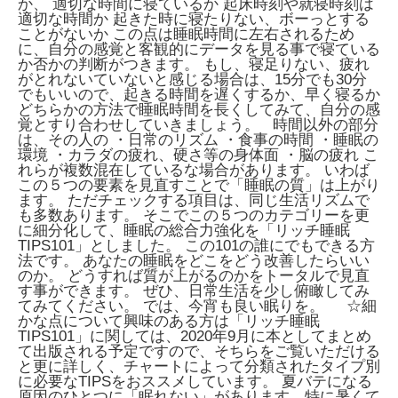
か、 適切な時間に寝ているか 起床時刻や就寝時刻は
適切な時間か 起きた時に寝たりない、ボーっとする
ことがないか この点は睡眠時間に左右されるため
に、自分の感覚と客観的にデータを見る事で寝ている
か否かの判断がつきます。 もし、寝足りない、疲れ
がとれないていないと感じる場合は、15分でも30分
でもいいので、起きる時間を遅くするか、早く寝るか
どちらかの方法で睡眠時間を長くしてみて、自分の感
覚とすり合わせしていきましょう。 時間以外の部分
は、その人の ・日常のリズム ・食事の時間 ・睡眠の
環境 ・カラダの疲れ、硬さ等の身体面 ・脳の疲れ こ
れらが複数混在しているな場合があります。 いわば
この５つの要素を見直すことで「睡眠の質」は上がり
ます。 ただチェックする項目は、同じ生活リズムで
も多数あります。 そこでこの５つのカテゴリーを更
に細分化して、睡眠の総合力強化を「リッチ睡眠
TIPS101」としました。 この101の誰にでもできる方
法です。 あなたの睡眠をどこをどう改善したらいい
のか。 どうすれば質が上がるのかをトータルで見直
す事ができます。 ぜひ、日常生活を少し俯瞰してみ
てみてください。 では、今宵も良い眠りを。 ☆細
かな点について興味のある方は「リッチ睡眠
TIPS101」に関しては、2020年9月に本としてまとめ
て出版される予定ですので、そちらをご覧いただける
と更に詳しく、チャートによって分類されたタイプ別
に必要なTIPSをおススメしています。 夏バテになる
原因のひとつに「眠れない」があります。特に暑くて