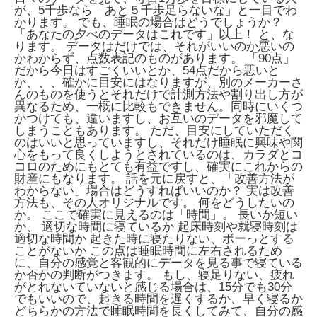
が、5千歩なら「あと５千歩足らないな」と一目でわ
かります。 でも、睡眠の場合はどうでしょうか？
「あなたの夕べのデータはこれです」以上！ と、な
ります。 データはだけでは、それがいいのか悪いの
かわからず、点数表記のものがあります。 「90点」
だから今日はすごくいいとか、54点だから悪いと
か、、、確かに目安にはなりますが、別のメーカーさ
んのものを使うとそれだけで計測方法や割り出し方が
異なるため、一概に比較もできません。同時にいくつ
かつけても、違いますし、お互いのデータを邪魔して
しまうこともあります。 ただ、目安にしていただく
のはいいと思っていますし、それだけ睡眠に興味や関
心をもって良くしようとされているのは、カラダとコ
コロのためにもとても有益ですし、確実にこれからの
財産にもなります。 話を元に戻すと、「改善方法が
わからない」場合はどうすればいいのか？ 実は改善
方法も、その人オリジナルです。 何をどうしたいの
か。 ここで確実に見えるのは「時間」。 長いか短い
か、 適切な時間に寝ているか 起床時刻や就寝時刻は
適切な時間か 起きた時に寝たりない、ボーっとする
ことがないか この点は睡眠時間に左右されるため
に、自分の感覚と客観的にデータを見る事で寝ている
か否かの判断がつきます。 もし、寝足りない、疲れ
がとれないていないと感じる場合は、15分でも30分
でもいいので、起きる時間を遅くするか、早く寝るか
どちらかの方法で睡眠時間を長くしてみて、自分の感