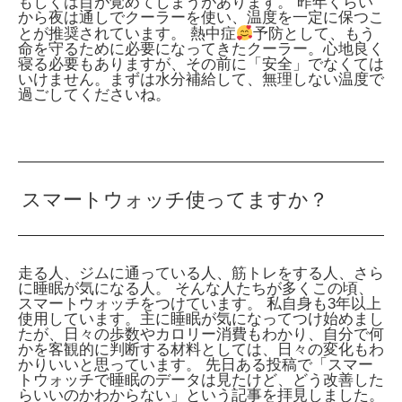
もしくは目が覚めてしまうがあります。
昨年くらい
から夜は通しでクーラーを使い、温度を一定に保つこ
とが推奨されています。
熱中症
予防として、もう
命を守るために必要になってきたクーラー。心地良く
寝る必要もありますが、その前に「安全」でなくては
いけません。まずは水分補給して、無理しない温度で
過ごしてくださいね。
スマートウォッチ使ってますか？
走る人、ジムに通っている人、筋トレをする人、さら
に睡眠が気になる人。 そんな人たちが多くこの頃、
スマートウォッチをつけています。 私自身も3年以上
使用しています。主に睡眠が気になってつけ始めまし
たが、日々の歩数やカロリー消費もわかり、自分で何
かを客観的に判断する材料としては、日々の変化もわ
かりいいと思っています。 先日ある投稿で「スマー
トウォッチで睡眠のデータは見たけど、どう改善した
らいいのかわからない」という記事を拝見しました。