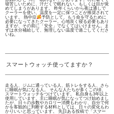
寝苦しいために、汗だくで眠れない、もしくは目が覚
めてしまうがあります。 昨年くらいから夜は通しで
クーラーを使い、温度を一定に保つことが推奨されて
います。
熱中症
予防として、もう命を守るために
必要になってきたクーラー。心地良く寝る必要もあり
ますが、その前に「安全」でなくてはいけません。ま
ずは水分補給して、無理しない温度で過ごしてくださ
いね。
スマートウォッチ使ってますか？
走る人、ジムに通っている人、筋トレをする人、さら
に睡眠が気になる人。 そんな人たちが多くこの頃、
スマートウォッチをつけています。 私自身も3年以上
使用しています。主に睡眠が気になってつけ始めまし
たが、日々の歩数やカロリー消費もわかり、自分で何
かを客観的に判断する材料としては、日々の変化もわ
かりいいと思っています。 先日ある投稿で「スマー