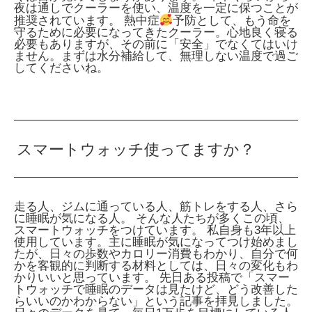
夜は通しでクーラーを使い、温度を一定に保つことが
推奨されています。
熱中症
予防として、もう命を
守るために必要になってきたクーラー。心地良く寝る
必要もありますが、その前に「安全」でなくてはいけ
ません。まずは水分補給して、無理しない温度で過ご
してくださいね。
スマートウォッチ使ってますか？
走る人、ジムに通っている人、筋トレをする人、さら
に睡眠が気になる人。 そんな人たちが多くこの頃、
スマートウォッチをつけています。 私自身も3年以上
使用しています。主に睡眠が気になってつけ始めまし
たが、日々の歩数やカロリー消費もわかり、自分で何
かを客観的に判断する材料としては、日々の変化もわ
かりいいと思っています。 先日ある投稿で「スマー
トウォッチで睡眠のデータは見たけど、どう改善した
らいいのかわからない」という記事を拝見しました。