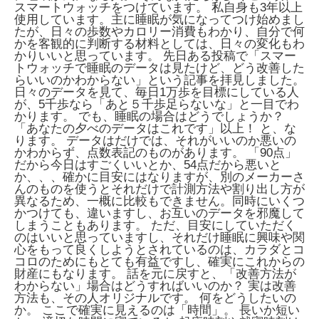
スマートウォッチをつけています。 私自身も3年以上
使用しています。主に睡眠が気になってつけ始めまし
たが、日々の歩数やカロリー消費もわかり、自分で何
かを客観的に判断する材料としては、日々の変化もわ
かりいいと思っています。 先日ある投稿で「スマー
トウォッチで睡眠のデータは見たけど、どう改善した
らいいのかわからない」という記事を拝見しました。
日々のデータを見て、毎日1万歩を目標にしている人
が、5千歩なら「あと５千歩足らないな」と一目でわ
かります。 でも、睡眠の場合はどうでしょうか？
「あなたの夕べのデータはこれです」以上！ と、な
ります。 データはだけでは、それがいいのか悪いの
かわからず、点数表記のものがあります。 「90点」
だから今日はすごくいいとか、54点だから悪いと
か、、、確かに目安にはなりますが、別のメーカーさ
んのものを使うとそれだけで計測方法や割り出し方が
異なるため、一概に比較もできません。同時にいくつ
かつけても、違いますし、お互いのデータを邪魔して
しまうこともあります。 ただ、目安にしていただく
のはいいと思っていますし、それだけ睡眠に興味や関
心をもって良くしようとされているのは、カラダとコ
コロのためにもとても有益ですし、確実にこれからの
財産にもなります。 話を元に戻すと、「改善方法が
わからない」場合はどうすればいいのか？ 実は改善
方法も、その人オリジナルです。 何をどうしたいの
か。 ここで確実に見えるのは「時間」。 長いか短い