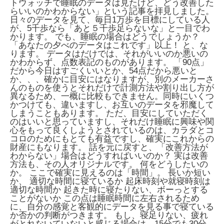
トウォッチで睡眠のデータは見たけど、どう改善した
らいいのかわからない」という記事を拝見しました。
日々のデータを見て、毎日1万歩を目標にしている人
が、5千歩なら「あと５千歩足らないな」と一目でわ
かります。 でも、睡眠の場合はどうでしょうか？
「あなたの夕べのデータはこれです」以上！ と、な
ります。 データはだけでは、それがいいのか悪いの
かわからず、点数表記のものがあります。 「90点」
だから今日はすごくいいとか、54点だから悪いと
か、、、確かに目安にはなりますが、別のメーカーさ
んのものを使うとそれだけで計測方法や割り出し方が
異なるため、一概に比較もできません。同時にいくつ
かつけても、違いますし、お互いのデータを邪魔して
しまうこともあります。 ただ、目安にしていただく
のはいいと思っていますし、それだけ睡眠に興味や関
心をもって良くしようとされているのは、カラダとコ
コロのためにもとても有益ですし、確実にこれからの
財産にもなります。 話を元に戻すと、「改善方法が
わからない」場合はどうすればいいのか？ 実は改善
方法も、その人オリジナルです。 何をどうしたいの
か。 ここで確実に見えるのは「時間」。 長いか短い
か、 適切な時間に寝ているか 起床時刻や就寝時刻は
適切な時間か 起きた時に寝たりない、ボーっとする
ことがないか この点は睡眠時間に左右されるため
に、自分の感覚と客観的にデータを見る事で寝ている
か否かの判断がつきます。 もし、寝足りない、疲れ
がとれないていないと感じる場合は、15分でも30分