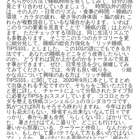
どちらかの方法で睡眠時間を長くしてみて、自分の感
覚とすり合わせしていきましょう。 時間以外の部分
は、その人の ・日常のリズム ・食事の時間 ・睡眠の
環境 ・カラダの疲れ、硬さ等の身体面 ・脳の疲れ こ
れらが複数混在しているな場合があります。 いわば
この５つの要素を見直すことで「睡眠の質」は上がり
ます。 ただチェックする項目は、同じ生活リズムで
も多数あります。 そこでこの５つのカテゴリーを更
に細分化して、睡眠の総合力強化を「リッチ睡眠
TIPS101」としました。 この101の誰にでもできる方
法です。 あなたの睡眠をどこをどう改善したらいい
のか。 どうすれば質が上がるのかをトータルで見直
す事ができます。 ぜひ、日常生活を少し俯瞰してみ
てみてください。 では、今宵も良い眠りを。 ☆細
かな点について興味のある方は「リッチ睡眠
TIPS101」に関しては、2020年9月に本としてまとめ
て出版される予定ですので、そちらをご覧いただける
と更に詳しく、チャートによって分類されたタイプ別
に必要なTIPSをおススメしています。 ココロとカラ
ダを整える快眠コンシェルジュのヨシダヨウコです。
気がつけば8月もそろそろ終わりますね。
今年はお祭
りも花火もない、帰省すら出来ないなんて日々です
っかり、春から夏も全然「らしくない日」ばかりでし
た。
暑さだけはてんこ盛りで、どこにも行けない、
暑いから部屋にいる、クーラーと仲良し、なんだかダ
ルい、もしかして夏バテ？なんて方も多いのではない
でしょうか。
夏バテになる原因のひとつに「眠れな