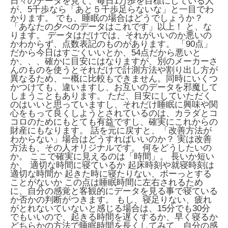
日々のデータを見て、毎日1万歩を目標にしている人
が、5千歩なら「あと５千歩足らないな」と一目でわ
かります。 でも、睡眠の場合はどうでしょうか？
「あなたの夕べのデータはこれです」以上！ と、な
ります。 データはだけでは、それがいいのか悪いの
かわからず、点数表記のものがあります。 「90点」
だから今日はすごくいいとか、54点だから悪いと
か、、、確かに目安にはなりますが、別のメーカーさ
んのものを使うとそれだけで計測方法や割り出し方が
異なるため、一概に比較もできません。同時にいくつ
かつけても、違いますし、お互いのデータを邪魔して
しまうこともあります。 ただ、目安にしていただく
のはいいと思っていますし、それだけ睡眠に興味や関
心をもって良くしようとされているのは、カラダとコ
コロのためにもとても有益ですし、確実にこれからの
財産にもなります。 話を元に戻すと、「改善方法が
わからない」場合はどうすればいいのか？ 実は改善
方法も、その人オリジナルです。 何をどうしたいの
か。 ここで確実に見えるのは「時間」。 長いか短い
か、 適切な時間に寝ているか 起床時刻や就寝時刻は
適切な時間か 起きた時に寝たりない、ボーっとする
ことがないか この点は睡眠時間に左右されるため
に、自分の感覚と客観的にデータを見る事で寝ている
か否かの判断がつきます。 もし、寝足りない、疲れ
がとれないていないと感じる場合は、15分でも30分
でもいいので、起きる時間を遅くするか、早く寝るか
どちらかの方法で睡眠時間を長くしてみて、自分の感