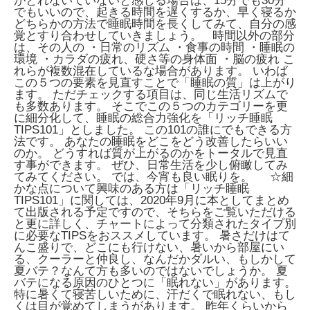
がとれないていないと感じる場合は、15分でも30分
でもいいので、起きる時間を遅くするか、早く寝るか
どちらかの方法で睡眠時間を長くしてみて、自分の感
覚とすり合わせしていきましょう。 時間以外の部分
は、その人の ・日常のリズム ・食事の時間 ・睡眠の
環境 ・カラダの疲れ、硬さ等の身体面 ・脳の疲れ こ
れらが複数混在しているな場合があります。 いわば
この５つの要素を見直すことで「睡眠の質」は上がり
ます。 ただチェックする項目は、同じ生活リズムで
も多数あります。 そこでこの５つのカテゴリーを更
に細分化して、睡眠の総合力強化を「リッチ睡眠
TIPS101」としました。 この101の誰にでもできる方
法です。 あなたの睡眠をどこをどう改善したらいい
のか。 どうすれば質が上がるのかをトータルで見直
す事ができます。 ぜひ、日常生活を少し俯瞰してみ
てみてください。 では、今宵も良い眠りを。 ☆細
かな点について興味のある方は「リッチ睡眠
TIPS101」に関しては、2020年9月に本としてまとめ
て出版される予定ですので、そちらをご覧いただける
と更に詳しく、チャートによって分類されたタイプ別
に必要なTIPSをおススメしています。 暑さだけはて
んこ盛りで、どこにも行けない、暑いから部屋にい
る、クーラーと仲良し、なんだかダルい、もしかして
夏バテ？なんて方も多いのではないでしょうか。 夏
バテになる原因のひとつに「眠れない」があります。
特に暑くて寝苦しいために、汗だくで眠れない、もし
くは目が覚めてしまうがあります。
昨年くらいから