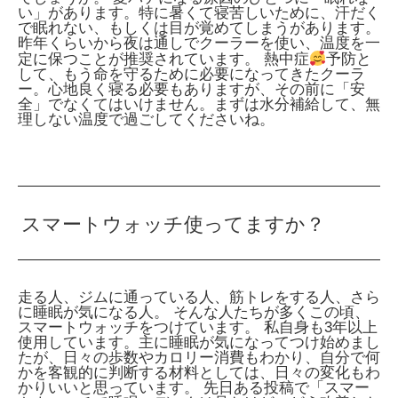
い」があります。特に暑くて寝苦しいために、汗だく
で眠れない、もしくは目が覚めてしまうがあります。
昨年くらいから夜は通しでクーラーを使い、温度を一
定に保つことが推奨されています。
熱中症
予防と
して、もう命を守るために必要になってきたクーラ
ー。心地良く寝る必要もありますが、その前に「安
全」でなくてはいけません。まずは水分補給して、無
理しない温度で過ごしてくださいね。
スマートウォッチ使ってますか？
走る人、ジムに通っている人、筋トレをする人、さら
に睡眠が気になる人。 そんな人たちが多くこの頃、
スマートウォッチをつけています。 私自身も3年以上
使用しています。主に睡眠が気になってつけ始めまし
たが、日々の歩数やカロリー消費もわかり、自分で何
かを客観的に判断する材料としては、日々の変化もわ
かりいいと思っています。 先日ある投稿で「スマー