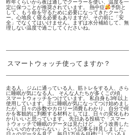
昨年くらいから夜は通しでクーラーを使い、温度を一
定に保つことが推奨されています。
熱中症
予防と
して、もう命を守るために必要になってきたクーラ
ー。心地良く寝る必要もありますが、その前に「安
全」でなくてはいけません。まずは水分補給して、無
理しない温度で過ごしてくださいね。
スマートウォッチ使ってますか？
走る人、ジムに通っている人、筋トレをする人、さら
に睡眠が気になる人。 そんな人たちが多くこの頃、
スマートウォッチをつけています。 私自身も3年以上
使用しています。主に睡眠が気になってつけ始めまし
たが、日々の歩数やカロリー消費もわかり、自分で何
かを客観的に判断する材料としては、日々の変化もわ
かりいいと思っています。 先日ある投稿で「スマー
トウォッチで睡眠のデータは見たけど、どう改善した
らいいのかわからない」という記事を拝見しました。
日々のデータを見て、毎日1万歩を目標にしている人