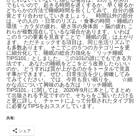
でもいいので、起きる時間を遅くするか、早く寝るか
どちらかの方法で睡眠時間を長くしてみて、自分の感
覚とすり合わせしていきましょう。 時間以外の部分
は、その人の ・日常のリズム ・食事の時間 ・睡眠の
環境 ・カラダの疲れ、硬さ等の身体面 ・脳の疲れ こ
れらが複数混在しているな場合があります。 いわば
この５つの要素を見直すことで「睡眠の質」は上がり
ます。 ただチェックする項目は、同じ生活リズムで
も多数あります。 そこでこの５つのカテゴリーを更
に細分化して、睡眠の総合力強化を「リッチ睡眠
TIPS101」としました。 この101の誰にでもできる方
法です。 あなたの睡眠をどこをどう改善したらいい
のか。 どうすれば質が上がるのかをトータルで見直
す事ができます。 ぜひ、日常生活を少し俯瞰してみ
てみてください。 では、今宵も良い眠りを。 ☆細
かな点について興味のある方は「リッチ睡眠
TIPS101」に関しては、2020年9月に本としてまとめ
て出版される予定ですので、そちらをご覧いただける
と更に詳しく、チャートによって分類されたタイプ別
に必要なTIPSをおススメしています。
共有:
シェア