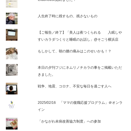
人生終了時に残すもの、残さないもの
【ご報告／終了】「美人は夜つくられる 入眠しや
すいカラダつくりと睡眠のお話し」@そごう横浜店
もしかして、朝の腰の痛みはこのせいかも！？
本日の夕刊フジにネムリノチカラの事をご掲載いただ
きました。
戦争、地震、コロナ、不安な毎日を過ごす人へ
2025/02/16 「ママの復職応援プログラム」＠オンラ
イン
「かながわ未病改善協力制度」への参加