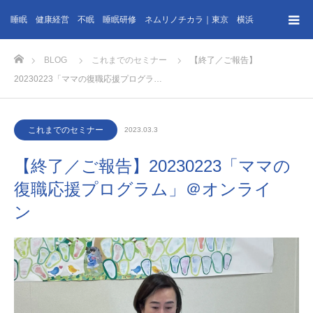
睡眠 健康経営 不眠 睡眠研修 ネムリノチカラ｜東京 横浜
ホーム
BLOG
これまでのセミナー
【終了／ご報告】
20230223「ママの復職応援プログラ…
これまでのセミナー
2023.03.3
【終了／ご報告】20230223「ママの
復職応援プログラム」＠オンライ
ン