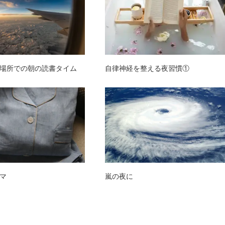
場所での朝の読書タイム
自律神経を整える夜習慣①
マ
嵐の夜に