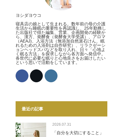
ヨシダヨウコ
寝具店の娘として生まれる。数年前の母の介護
生活から睡眠の重要性を再認識し、25年勤務し
た出版社で得た編集、営業、企画開発の経験か
ら、漢方、発酵食（発酵食大学受講）、アロマ
（AEAJ)、入浴方法（無添加自然派石けん、眠
れるための入浴剤は自作研究）、リラクゼーシ
ョンヘッドスパなどを取り入れ、日々「心地よ
く眠る方法」を探求しながら各方面へ発信中。
各世代に必要な眠りと心地良さをお届けしたい
という思いで活動をしています。
最近の記事
2026.07.31
「自分を大切にすること」