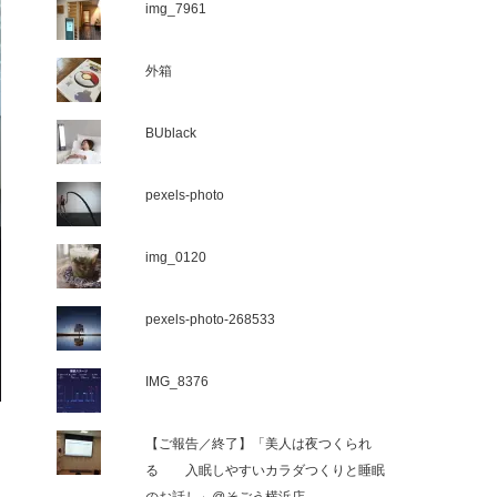
img_7961
外箱
BUblack
pexels-photo
img_0120
pexels-photo-268533
IMG_8376
【ご報告／終了】「美人は夜つくられ
る 入眠しやすいカラダつくりと睡眠