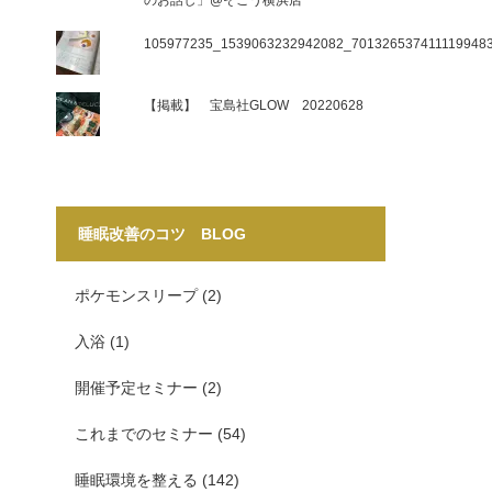
のお話し」@そごう横浜店
105977235_1539063232942082_701326537411119948
【掲載】 宝島社GLOW 20220628
睡眠改善のコツ BLOG
ポケモンスリープ
(2)
入浴
(1)
開催予定セミナー
(2)
これまでのセミナー
(54)
睡眠環境を整える
(142)