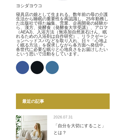
ヨシダヨウコ
寝具店の娘として生まれる。数年前の母の介護
生活から睡眠の重要性を再認識し、25年勤務し
た出版社で得た編集、営業、企画開発の経験か
ら、漢方、発酵食（発酵食大学受講）、アロマ
（AEAJ)、入浴方法（無添加自然派石けん、眠
れるための入浴剤は自作研究）、リラクゼーシ
ョンヘッドスパなどを取り入れ、日々「心地よ
く眠る方法」を探求しながら各方面へ発信中。
各世代に必要な眠りと心地良さをお届けしたい
という思いで活動をしています。
最近の記事
2026.07.31
「自分を大切にすること」
とは？