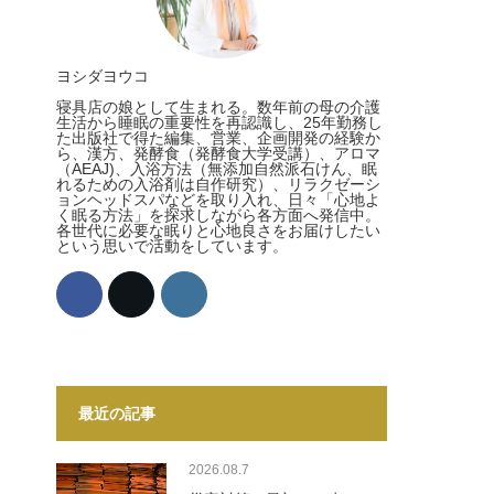
ヨシダヨウコ
寝具店の娘として生まれる。数年前の母の介護
生活から睡眠の重要性を再認識し、25年勤務し
た出版社で得た編集、営業、企画開発の経験か
ら、漢方、発酵食（発酵食大学受講）、アロマ
（AEAJ)、入浴方法（無添加自然派石けん、眠
れるための入浴剤は自作研究）、リラクゼーシ
ョンヘッドスパなどを取り入れ、日々「心地よ
く眠る方法」を探求しながら各方面へ発信中。
各世代に必要な眠りと心地良さをお届けしたい
という思いで活動をしています。
最近の記事
2026.08.7