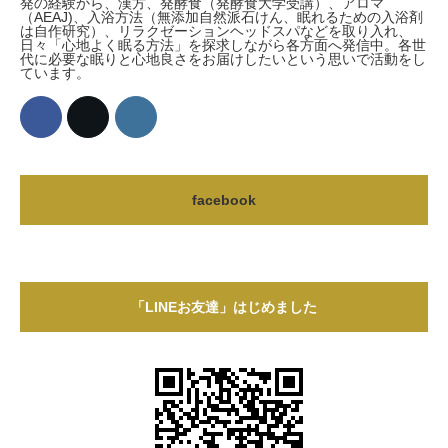
発の経験から、漢方、発酵食（発酵食大学受講）、アロマ
（AEAJ)、入浴方法（無添加自然派石けん、眠れるための入浴剤
は自作研究）、リラクゼーションヘッドスパなどを取り入れ、
日々「心地よく眠る方法」を探求しながら各方面へ発信中。各世
代に必要な眠りと心地良さをお届けしたいという思いで活動をし
ています。
facebook
「LINEお友達」はじめました