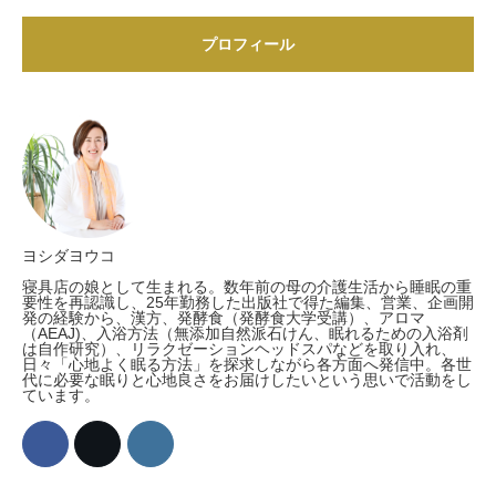
プロフィール
ヨシダヨウコ
寝具店の娘として生まれる。数年前の母の介護生活から睡眠の重
要性を再認識し、25年勤務した出版社で得た編集、営業、企画開
発の経験から、漢方、発酵食（発酵食大学受講）、アロマ
（AEAJ)、入浴方法（無添加自然派石けん、眠れるための入浴剤
は自作研究）、リラクゼーションヘッドスパなどを取り入れ、
日々「心地よく眠る方法」を探求しながら各方面へ発信中。各世
代に必要な眠りと心地良さをお届けしたいという思いで活動をし
ています。