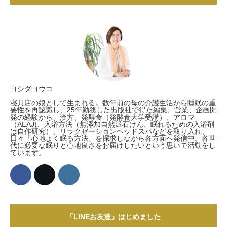
ヨシダヨウコ
寝具店の娘として生まれる。数年前の母の介護生活から睡眠の重
要性を再認識し、25年勤務した出版社で得た編集、営業、企画開
発の経験から、漢方、発酵食（発酵食大学受講）、アロマ
（AEAJ)、入浴方法（無添加自然派石けん、眠れるための入浴剤
は自作研究）、リラクゼーションヘッドスパなどを取り入れ、
日々「心地よく眠る方法」を探求しながら各方面へ発信中。各世
代に必要な眠りと心地良さをお届けしたいという思いで活動をし
ています。
「LINEお友達」はじめました