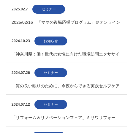
2025.02.7
セミナー
2025/02/16 「ママの復職応援プログラム」＠オンライン
2024.10.23
お知らせ
「神奈川県：働く世代の女性に向けた職場訪問エクササイ
ズ」募集 202410
2024.07.26
セミナー
「質の良い眠りのために、今夜からできる実践セルフケア
３つのポイント」阪神梅田本店 20240820
2024.07.12
セミナー
「リフォーム＆リノベーションフェア」ミサワリフォー