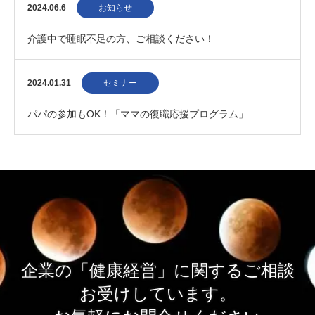
ム 20240720
2024.06.6
お知らせ
介護中で睡眠不足の方、ご相談ください！
2024.01.31
セミナー
パパの参加もOK！「ママの復職応援プログラム」
企業の「健康経営」に関するご相談
お受けしています。