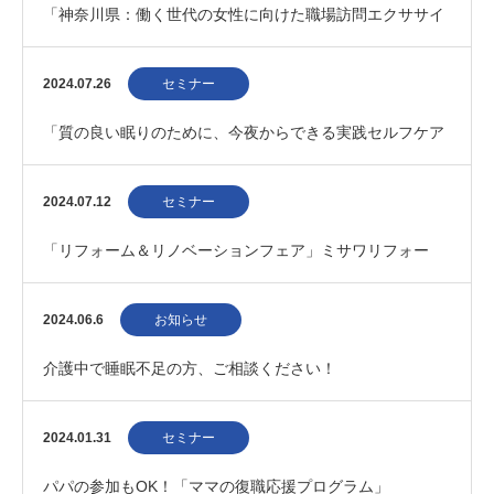
「神奈川県：働く世代の女性に向けた職場訪問エクササイ
ズ」募集 202410
2024.07.26
セミナー
「質の良い眠りのために、今夜からできる実践セルフケア
３つのポイント」阪神梅田本店 20240820
2024.07.12
セミナー
「リフォーム＆リノベーションフェア」ミサワリフォー
ム 20240720
2024.06.6
お知らせ
介護中で睡眠不足の方、ご相談ください！
2024.01.31
セミナー
パパの参加もOK！「ママの復職応援プログラム」