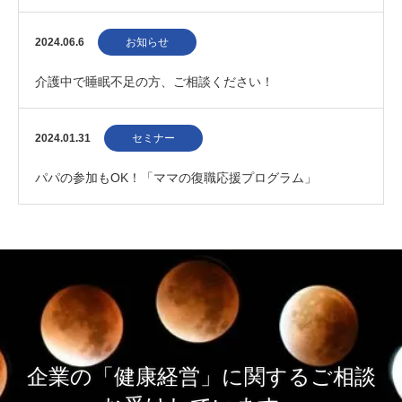
ム 20240720
2024.06.6
お知らせ
介護中で睡眠不足の方、ご相談ください！
2024.01.31
セミナー
パパの参加もOK！「ママの復職応援プログラム」
企業の「健康経営」に関するご相談