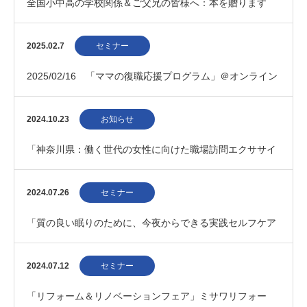
全国小中高の学校関係＆ご父兄の皆様へ：本を贈ります
2025.02.7
セミナー
2025/02/16 「ママの復職応援プログラム」＠オンライン
2024.10.23
お知らせ
「神奈川県：働く世代の女性に向けた職場訪問エクササイ
ズ」募集 202410
2024.07.26
セミナー
「質の良い眠りのために、今夜からできる実践セルフケア
３つのポイント」阪神梅田本店 20240820
2024.07.12
セミナー
「リフォーム＆リノベーションフェア」ミサワリフォー