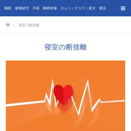
睡眠 健康経営 不眠 睡眠研修 ネムリノチカラ｜東京 横浜
ホーム
寝室の断捨離
寝室の断捨離