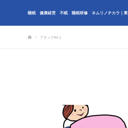
睡眠 健康経営 不眠 睡眠研修 ネムリノチカラ｜東
ホーム
アタックNo.1