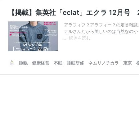
【掲載】集英社「eclat」エクラ 12月号 2
アラフィフ？アラフィー？の定番雑誌と
デルさんだから美しいのは当然なのか
【掲
…
続きを読む
載】
集
英
睡眠 健康経営 不眠 睡眠研修 ネムリノチカラ｜東京 
社
「eclat」
エ
ク
ラ
12
月
号
202012